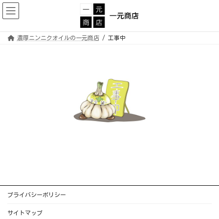
コ
ナ
ン
ビ
テ
ゲ
ン
ー
ツ
シ
へ
ョ
濃厚ニンニクオイルの一元商店
工事中
ス
ン
キ
に
ッ
移
プ
動
プライバシーポリシー
サイトマップ