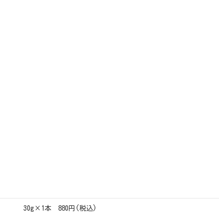
石狩の自然が育んだ香り豊かなハーブ。
バジル、オレガノ、ローズマリー、セージ、石狩産にん
にくをミックスしたドライハーブです。
ひと振りで味変が楽しめるお手軽なミックスハーブを食
卓にどうぞ！
30g×1本 880円(税込)