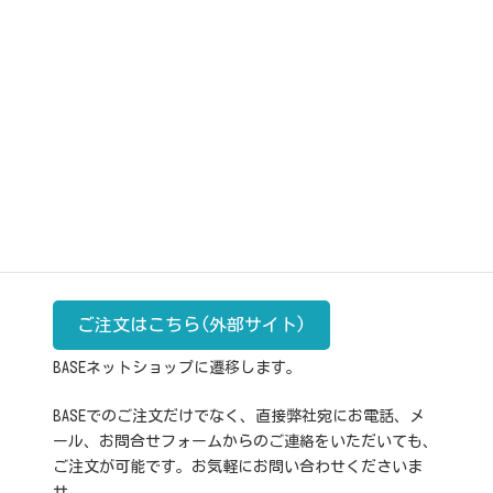
余計なものは一切加えず、手間と時間をかけた豊潤な味
わいが特徴の魔法のオイル。
料理の仕上げとしてご使用ください。
自信作のにんにくオイル。その最高級品としてオリーブ
オイル１００％使用の本格オイルです。
よりコク深い味わいが魅力の逸品です。
203g×1本 2200円(税込)
ご注文はこちら(外部サイト)
BASEネットショップに遷移します。
BASEでのご注文だけでなく、直接弊社宛にお電話、メ
ール、お問合せフォームからのご連絡をいただいても、
ご注文が可能です。お気軽にお問い合わせくださいま
せ。