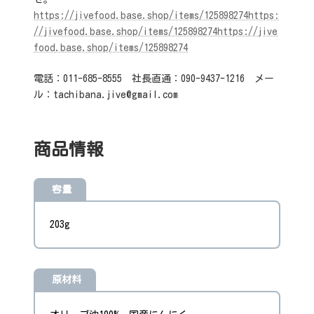
https://jivefood.base.shop/items/125898274https:
//jivefood.base.shop/items/125898274https://jive
food.base.shop/items/125898274
電話：011-685-8555 社長直通：090-9437-1216 メー
ル：tachibana.jive@gmail.com
商品情報
容量
203g
原材料